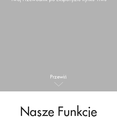
Sporty na świeżym powietrzu
Español
Aktualności
Produkty dla zwierząt domowych
Pусский язык
FAQ
Ubrania i makijaż
Português
Katalogi
Makijaż
Polski
日本語
Français
Przewiń
한국어
Nasze Funkcje