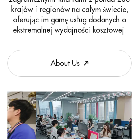
krajów i regionów na całym świecie,
oferując im gamę usług dodanych o
ekstremalnej wydajności kosztowej.
A
b
o
u
t
U
s