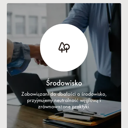
Środowisko
Zobowiązani do dbałości o środowisko,
przyjmujemy neutralność węglową i
zrównoważone praktyki.