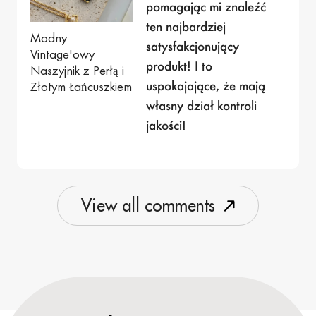
pomagając mi znaleźć
ten najbardziej
Modny
satysfakcjonujący
Vintage'owy
produkt! I to
Naszyjnik z Perłą i
uspokajające, że mają
Złotym Łańcuszkiem
własny dział kontroli
jakości!
V
i
e
w
a
l
l
c
o
m
m
e
n
t
s