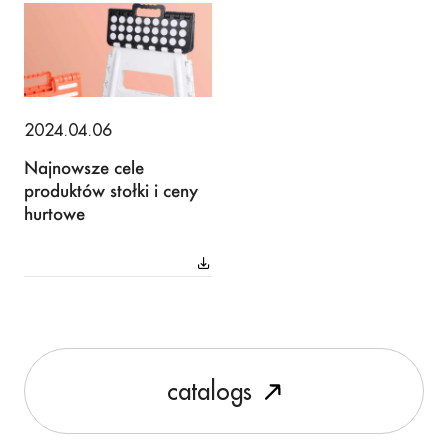
2024.04.06
Najnowsze cele
produktów stołki i ceny
hurtowe
c
a
t
a
l
o
g
s