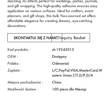
dazzling 3D effects perfect for weddings, parties, journals,
and gift wrapping. The high-quality adhesive ensures easy
application on various surfaces. Ideal for crafters, event
planners, and gift shops, this bulk Yiwu-sourced set offers
affordable elegance for creating dreamy, eye-catching
decorations.
Inquiry Basket
SKONTAKTUJ SIĘ Z NAMI
Kod produktu：
sh-19242015
OEM：
Dostępny
Próbka：
Odmawiać
Zapłata：
L/C,PayPal,VISA,MasterCard,W
estern Union,T/T,D/P,D/A
Miejsce pochodzenia：
China
Możliwość dostaw：
100 piece dla Miesiąc