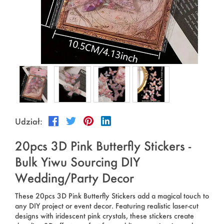
Sporty na świeżym powietrzu
Español
Aktualności
Produkty dla zwierząt domowych
Pусский язык
FAQ
Ubrania i makijaż
Português
Katalogi
Makijaż
Polski
日本語
Udział:
Français
20pcs 3D Pink Butterfly Stickers -
한국어
Bulk Yiwu Sourcing DIY
Wedding/Party Decor
These 20pcs 3D Pink Butterfly Stickers add a magical touch to
any DIY project or event decor. Featuring realistic laser-cut
designs with iridescent pink crystals, these stickers create